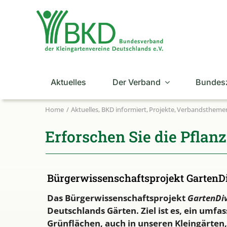
Zum
Inhalt
springen
Aktuelles
Der Verband
Bundes
Home
Aktuelles
BKD informiert
Projekte
Verbandstheme
Erforschen Sie die Pflanz
Bürgerwissenschaftsprojekt GartenDiv
Das Bürgerwissenschaftsprojekt
GartenDi
Deutschlands Gärten. Ziel ist es, ein umfas
Grünflächen, auch in unseren Kleingärten