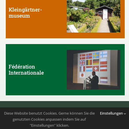
Kleingärtner-
museum
Fédération
Internationale
Folgen Sie uns auf
Instagram
|
Youtube
Diese Website benutzt Cookies. Gerne können Sie die
Einstellungen
genutzten Cookies anpassen indem Sie auf
Copyright 2023 – 2026 | Bundesverband der
"Einstellungen" klicken.
Kleingartenvereine Deutschlands e.V. | Alle Rechte