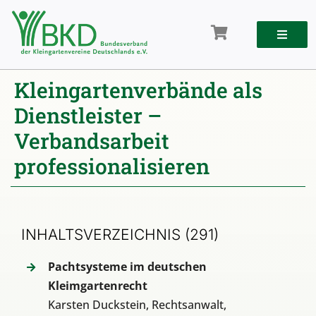
Zum
Inhalt
springen
Kleingartenverbände als
Dienstleister –
Verbandsarbeit
professionalisieren
INHALTSVERZEICHNIS
(291)
Pachtsysteme im deutschen
Kleimgartenrecht
Karsten Duckstein, Rechtsanwalt,