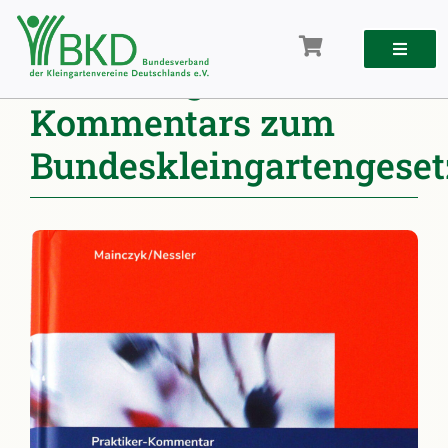
Zum
Inhalt
springen
Neuauflage des
Kommentars zum
Bundeskleingartengeset