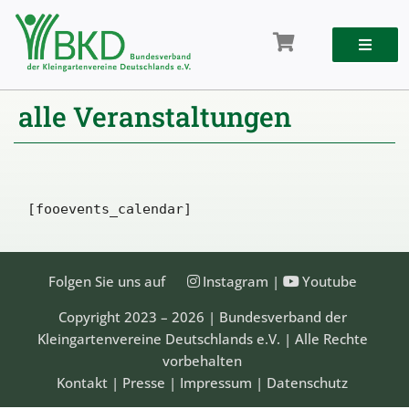
Zum
Inhalt
springen
alle Veranstaltungen
[fooevents_calendar]
Folgen Sie uns auf
Instagram
|
Youtube
Copyright 2023 – 2026 | Bundesverband der
Kleingartenvereine Deutschlands e.V. | Alle Rechte
vorbehalten
Kontakt
|
Presse
|
Impressum
|
Datenschutz