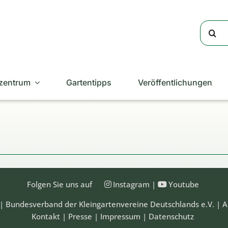
Suche
nach:
zentrum
Gartentipps
Veröffentlichungen
Folgen Sie uns auf
Instagram
|
Youtube
| Bundesverband der Kleingartenvereine Deutschlands e.V. | A
Kontakt
|
Presse
|
Impressum
|
Datenschutz