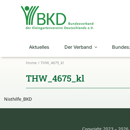
Zum
Inhalt
springen
Aktuelles
Der Verband
Bundes
Home
THW_4675_kl
THW_4675_kl
Nisthilfe_BKD
Copyright 2023 – 2026 