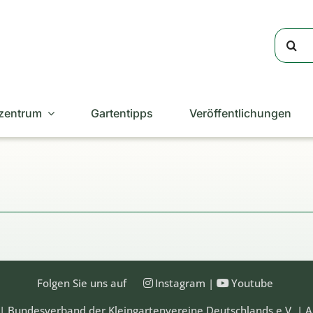
Suche
nach:
zentrum
Gartentipps
Veröffentlichungen
Folgen Sie uns auf
Instagram
|
Youtube
| Bundesverband der Kleingartenvereine Deutschlands e.V. | A