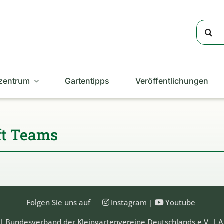
Suche
nach:
zentrum
Gartentipps
Veröffentlichungen
ft Teams
Folgen Sie uns auf
Instagram
|
Youtube
| Bundesverband der Kleingartenvereine Deutschlands e.V. | A