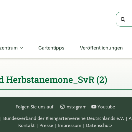
Suche
nach:
zentrum
Gartentipps
Veröffentlichungen
d Herbstanemone_SvR (2)
Folgen Sie uns auf
Instagram
|
Youtube
| Bundesverband der Kleingartenvereine Deutschlands e.V. | A
Kontakt
|
Presse
|
Impressum
|
Datenschutz