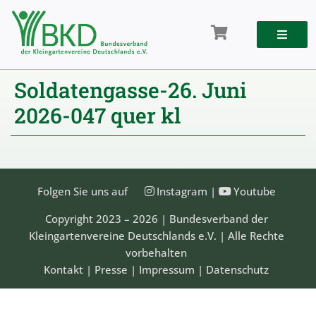
Zum
Inhalt
springen
Soldatengasse-26. Juni
2026-047 quer kl
Folgen Sie uns auf
Instagram
|
Youtube
Copyright 2023 – 2026 | Bundesverband der
Kleingartenvereine Deutschlands e.V. | Alle Rechte
vorbehalten
Kontakt
|
Presse
|
Impressum
|
Datenschutz