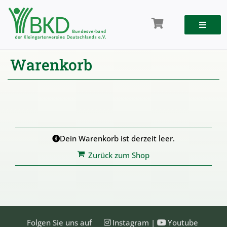
Zum
Inhalt
springen
Warenkorb
Dein Warenkorb ist derzeit leer.
Zurück zum Shop
Folgen Sie uns auf
Instagram
|
Youtube