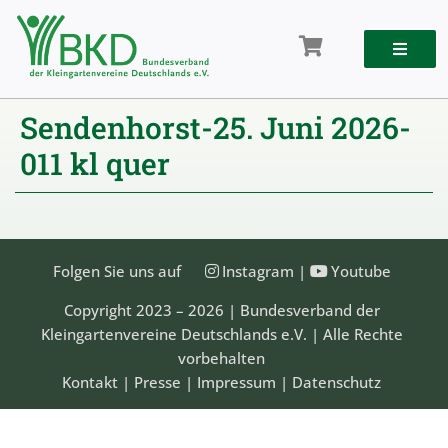
Zum
Inhalt
springen
Sendenhorst-25. Juni 2026-
011 kl quer
Folgen Sie uns auf
Instagram
|
Youtube
Copyright 2023 – 2026 | Bundesverband der
Kleingartenvereine Deutschlands e.V. | Alle Rechte
vorbehalten
Kontakt
|
Presse
|
Impressum
|
Datenschutz