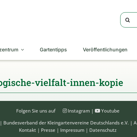
Suche
nach:
zentrum
Gartentipps
Veröffentlichungen
ogische-vielfalt-innen-kopie
Folgen Sie uns auf
Instagram
|
Youtube
| Bundesverband der Kleingartenvereine Deutschlands e.V. | A
Kontakt
|
Presse
|
Impressum
|
Datenschutz