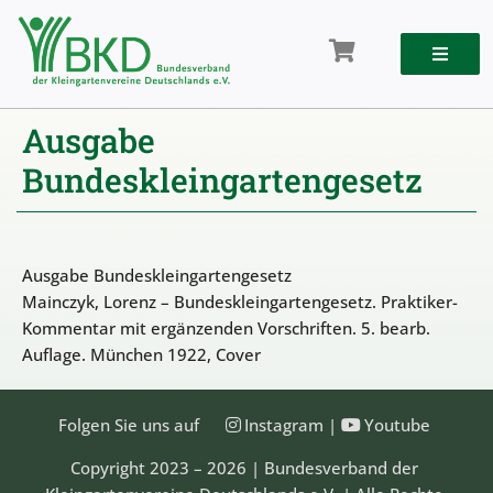
Zum
Inhalt
springen
Ausgabe
Bundeskleingartengesetz
Ausgabe Bundeskleingartengesetz
Mainczyk, Lorenz – Bundeskleingartengesetz. Praktiker-
Kommentar mit ergänzenden Vorschriften. 5. bearb.
Auflage. München 1922, Cover
Folgen Sie uns auf
Instagram
|
Youtube
Copyright 2023 – 2026 | Bundesverband der