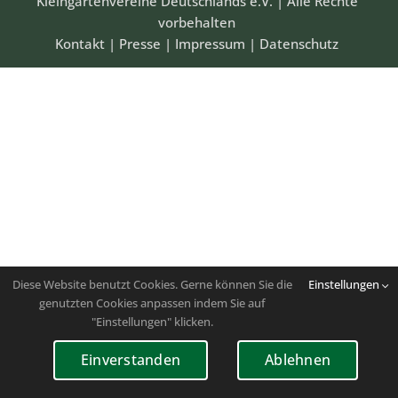
Kleingartenvereine Deutschlands e.V. | Alle Rechte
vorbehalten
Kontakt
|
Presse
|
Impressum
|
Datenschutz
Diese Website benutzt Cookies. Gerne können Sie die
Einstellungen
genutzten Cookies anpassen indem Sie auf
"Einstellungen" klicken.
Einverstanden
Ablehnen