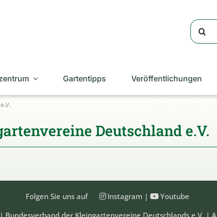
Suche
nach:
zentrum
Gartentipps
Veröffentlichungen
e.V.
artenvereine Deutschland e.V.
Folgen Sie uns auf
Instagram
|
Youtube
| Bundesverband der Kleingartenvereine Deutschlands e.V. | A