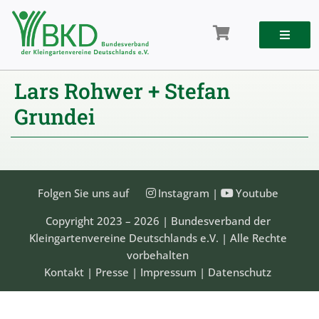
Zum
Inhalt
springen
Lars Rohwer + Stefan
Grundei
Folgen Sie uns auf
Instagram
|
Youtube
Copyright 2023 – 2026 | Bundesverband der
Kleingartenvereine Deutschlands e.V. | Alle Rechte
vorbehalten
Kontakt
|
Presse
|
Impressum
|
Datenschutz