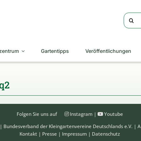
Suche
nach:
zentrum
Gartentipps
Veröffentlichungen
mq2
Folgen Sie uns auf
Instagram
|
Youtube
| Bundesverband der Kleingartenvereine Deutschlands e.V. | A
Kontakt
|
Presse
|
Impressum
|
Datenschutz