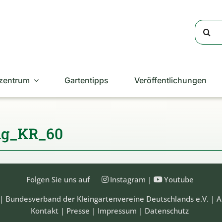
Suche
nach:
zentrum
Gartentipps
Veröffentlichungen
ng_KR_60
Folgen Sie uns auf
Instagram
|
Youtube
| Bundesverband der Kleingartenvereine Deutschlands e.V. | A
Kontakt
|
Presse
|
Impressum
|
Datenschutz