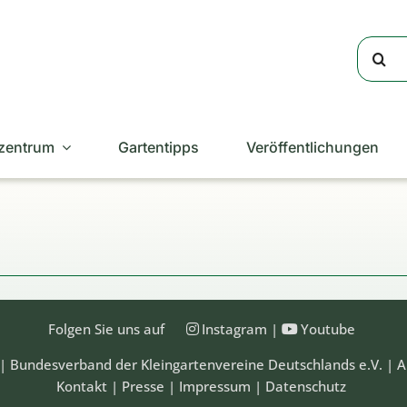
Suche
nach:
zentrum
Gartentipps
Veröffentlichungen
Folgen Sie uns auf
Instagram
|
Youtube
| Bundesverband der Kleingartenvereine Deutschlands e.V. | A
Kontakt
|
Presse
|
Impressum
|
Datenschutz