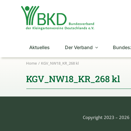
Zum
Inhalt
springen
Aktuelles
Der Verband
Bundes
Home
KGV_NW18_KR_268 kl
KGV_NW18_KR_268 kl
Copyright 2023 – 2026 