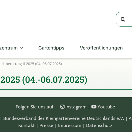
Suche
nach:
zentrum
Gartentipps
Veröffentlichungen
chberatung II 2025 (04.-06.07.2025)
2025 (04.-06.07.2025)
Folgen Sie uns auf
Instagram
|
Youtube
| Bundesverband der Kleingartenvereine Deutschlands e.V. | A
Kontakt
|
Presse
|
Impressum
|
Datenschutz