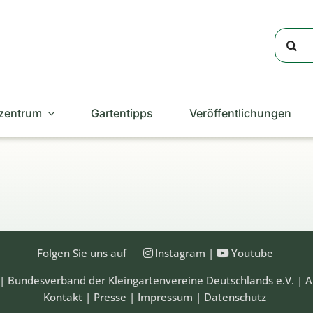
Suche
nach:
zentrum
Gartentipps
Veröffentlichungen
Folgen Sie uns auf
Instagram
|
Youtube
| Bundesverband der Kleingartenvereine Deutschlands e.V. | A
Kontakt
|
Presse
|
Impressum
|
Datenschutz