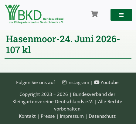
Zum
Inhalt
springen
Hasenmoor-24. Juni 2026-
107 kl
Folgen Sie uns auf
Instagram
|
Youtube
Copyright 2023 – 2026 | Bundesverband der
Kleingartenvereine Deutschlands e.V. | Alle Rechte
vorbehalten
Kontakt
|
Presse
|
Impressum
|
Datenschutz