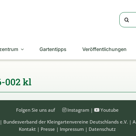
Suche
nach:
zentrum
Gartentipps
Veröffentlichungen
-002 kl
Folgen Sie uns auf
Instagram
|
Youtube
| Bundesverband der Kleingartenvereine Deutschlands e.V. | A
Kontakt
|
Presse
|
Impressum
|
Datenschutz