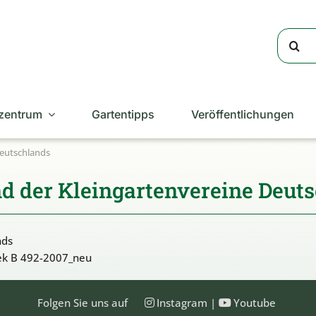
Suche
nach:
zentrum
Gartentipps
Veröffentlichungen
Deutschlands
 der Kleingartenvereine Deut
nds
thek B 492-2007_neu
Folgen Sie uns auf
Instagram
|
Youtube