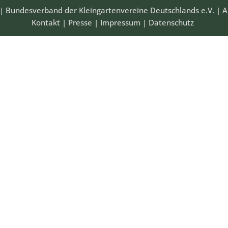
| Bundesverband der Kleingartenvereine Deutschlands e.V. | A
Kontakt
|
Presse
|
Impressum
|
Datenschutz