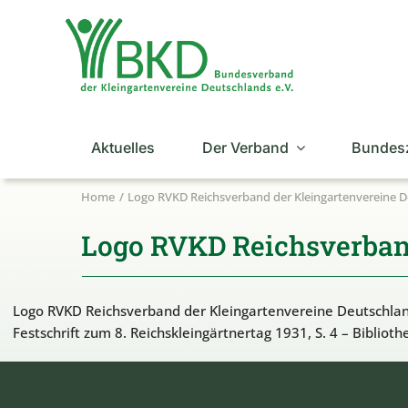
Zum
Inhalt
springen
Aktuelles
Der Verband
Bundes
Home
Logo RVKD Reichsverband der Kleingartenvereine 
Logo RVKD Reichsverband
Logo RVKD Reichsverband der Kleingartenvereine Deutschla
Festschrift zum 8. Reichskleingärtnertag 1931, S. 4 – Biblio