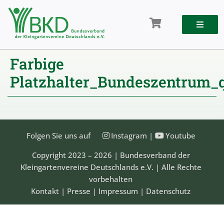
Zum
Inhalt
springen
Farbige
Platzhalter_Bundeszentrum_q
Folgen Sie uns auf
Instagram
|
Youtube
Copyright 2023 – 2026 | Bundesverband der
Kleingartenvereine Deutschlands e.V. | Alle Rechte
vorbehalten
Kontakt
|
Presse
|
Impressum
|
Datenschutz