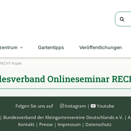
Suche
nach:
zentrum
Gartentipps
Veröffentlichungen
 RECHT Kopie
ndesverband Onlineseminar REC
Folgen Sie uns auf
Instagram
|
Youtube
| Bundesverband der Kleingartenvereine Deutschlands e.V. | A
Kontakt
|
Presse
|
Impressum
|
Datenschutz