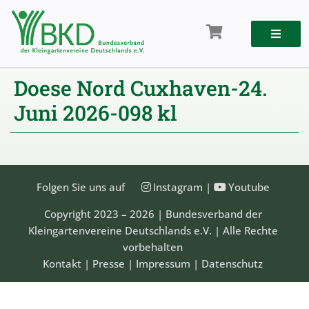
Zum
Inhalt
springen
Doese Nord Cuxhaven-24.
Juni 2026-098 kl
Folgen Sie uns auf
Instagram
|
Youtube
Copyright 2023 – 2026 | Bundesverband der
Kleingartenvereine Deutschlands e.V. | Alle Rechte
vorbehalten
Kontakt
|
Presse
|
Impressum
|
Datenschutz