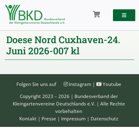
Zum
Inhalt
springen
Doese Nord Cuxhaven-24.
Juni 2026-007 kl
Folgen Sie uns auf
Instagram
|
Youtube
Copyright 2023 – 2026 | Bundesverband der
Kleingartenvereine Deutschlands e.V. | Alle Rechte
vorbehalten
Kontakt
|
Presse
|
Impressum
|
Datenschutz