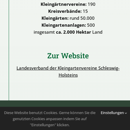
Kleingärtnervereine:
190
Kreisverbände:
15
Kleingärten:
rund 50.000
Kleingartenanlagen:
500
insgesamt
ca. 2.000 Hektar
Land
Zur Website
Landesverband der Kleingartenvereine Schleswig-
Holsteins
Folgen Sie uns auf
Instagram
|
Youtube
Diese Website benutzt Cookies. Gerne können Sie die
Einstellungen
genutzten Cookies anpassen indem Sie auf
Copyright 2023 – 2026 | Bundesverband der
"Einstellungen" klicken.
Kleingartenvereine Deutschlands e.V. | Alle Rechte