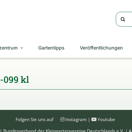
Suche
nach:
zentrum
Gartentipps
Veröffentlichungen
-099 kl
Folgen Sie uns auf
Instagram
|
Youtube
| Bundesverband der Kleingartenvereine Deutschlands e.V. | A