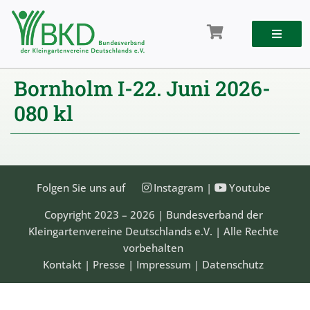
Zum
Inhalt
springen
Bornholm I-22. Juni 2026-
080 kl
Folgen Sie uns auf
Instagram
|
Youtube
Copyright 2023 – 2026 | Bundesverband der
Kleingartenvereine Deutschlands e.V. | Alle Rechte
vorbehalten
Kontakt
|
Presse
|
Impressum
|
Datenschutz