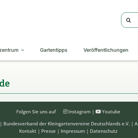
Suche
nach:
zentrum
Gartentipps
Veröffentlichungen
de
Folgen Sie uns auf
Instagram
|
Youtube
| Bundesverband der Kleingartenvereine Deutschlands e.V. | A
Kontakt
|
Presse
|
Impressum
|
Datenschutz