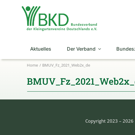
Zum
Inhalt
springen
Aktuelles
Der Verband
Bundes
Home
BMUV_Fz_2021_Web2x_de
BMUV_Fz_2021_Web2x_
Copyright 2023 – 2026 