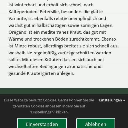
ist winterhart und erholt sich schnell nach
Kälteperioden. Petersilie, besonders die glatte
Variante, ist ebenfalls relativ unempfindlich und
wächst gut in halbschattigen sowie sonnigen Lagen.
Oregano ist ein mediterranes Kraut, das gut mit
Wärme und trockenen Böden zurechtkommt. Ebenso
ist Minze robust, allerdings breitet sie sich schnell aus,
weshalb sie regelmäßig zurückgeschnitten werden
sollte. Mit diesen Kräutern lassen sich auch bei
wechselhaften Bedingungen aromatische und
gesunde Kräutergärten anlegen.
Folgen Sie uns auf
Instagram
|
Youtube
Diese Website benutzt Cookies. Gerne können Sie die
Einstellungen
genutzten Cookies anpassen indem Sie auf
Copyright 2023 – 2026 | Bundesverband der
"Einstellungen" klicken.
Kleingartenvereine Deutschlands e.V. | Alle Rechte
vorbehalten
Einverstanden
Ablehnen