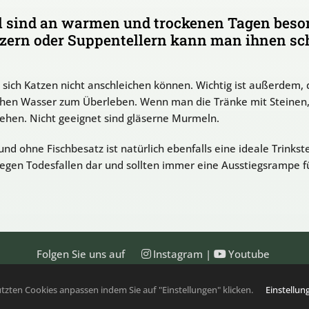
l sind an warmen und trockenen Tagen beson
ern oder Suppentellern kann man ihnen sch
it sich Katzen nicht anschleichen können. Wichtig ist außerdem
chen Wasser zum Überleben. Wenn man die Tränke mit Steinen,
ehen. Nicht geeignet sind gläserne Murmeln.
d ohne Fischbesatz ist natürlich ebenfalls eine ideale Trinkste
ngegen Todesfallen dar und sollten immer eine Ausstiegsrampe f
Folgen Sie uns auf
Instagram
|
Youtube
| Bundesverband der Kleingartenvereine Deutschlands e.V. | A
tzten Cookies anpassen indem Sie auf "Einstellungen" klicken.
Einstellu
Kontakt
|
Presse
|
Impressum
|
Datenschutz