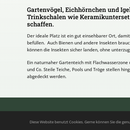
Gartenvögel, Eichhörnchen und Ige
Trinkschalen wie Keramikuntersetz
schaffen.
Der ideale Platz ist ein gut einsehbarer Ort, dam
befüllen. Auch Bienen und andere Insekten brau
können die Insekten sicher landen, ohne unterzug
Ein naturnaher Gartenteich mit Flachwasserzone un
und Co. Steile Teiche, Pools und Tröge stellen hi
abgedeckt werden.
Copyright 2023 – 2026 
Diese Website benutzt Cookies. Gerne können Sie die genu