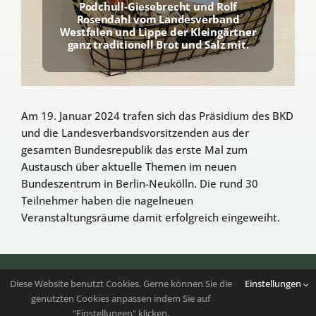
Podchull-Giesebrecht und Rolf
Rosendahl vom Landesverband
Westfalen und Lippe der Kleingärtner
ganz traditionell Brot und Salz mit.
Am 19. Januar 2024 trafen sich das Präsidium des BKD
und die Landesverbandsvorsitzenden aus der
gesamten Bundesrepublik das erste Mal zum
Austausch über aktuelle Themen im neuen
Bundeszentrum in Berlin-Neukölln. Die rund 30
Teilnehmer haben die nagelneuen
Veranstaltungsräume damit erfolgreich eingeweiht.
Folgen Sie uns auf
Instagram
|
Youtube
Diese Website benutzt Cookies. Gerne können Sie die
Einstellungen
genutzten Cookies anpassen indem Sie auf
Copyright 2023 – 2026 | Bundesverband der
"Einstellungen" klicken.