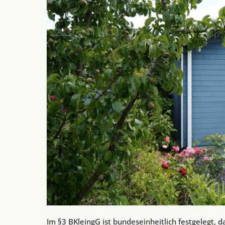
Im §3 BKleingG ist bundeseinheitlich festgelegt, 