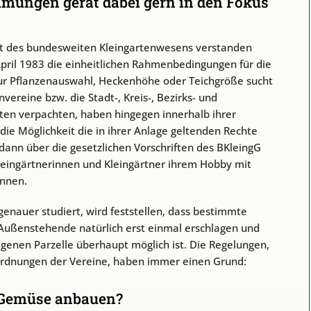
mungen gerät dabei gern in den Fokus
 des bundesweiten Kleingartenwesens verstanden
April 1983 die einheitlichen Rahmenbedingungen für die
ur Pflanzenauswahl, Heckenhöhe oder Teichgröße sucht
vereine bzw. die Stadt-, Kreis-, Bezirks- und
rten verpachten, haben hingegen innerhalb ihrer
ie Möglichkeit die in ihrer Anlage geltenden Rechte
dann über die gesetzlichen Vorschriften des BKleingG
Kleingärtnerinnen und Kleingärtner ihrem Hobby mit
önnen.
enauer studiert, wird feststellen, dass bestimmte
 Außenstehende natürlich erst einmal erschlagen und
eigenen Parzelle überhaupt möglich ist. Die Regelungen,
ordnungen der Vereine, haben immer einen Grund:
 Gemüse anbauen?