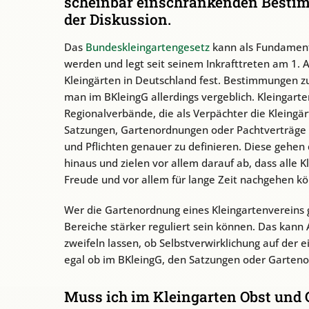
scheinbar einschränkenden Bestim
der Diskussion.
Das
Bundeskleingartengesetz
kann als Fundament
werden und legt seit seinem Inkrafttreten am 1. 
Kleingärten in Deutschland fest. Bestimmungen z
man im BKleingG allerdings vergeblich. Kleingarten
Regionalverbände, die als Verpächter die Kleingä
Satzungen, Gartenordnungen oder Pachtverträge d
und Pflichten genauer zu definieren. Diese gehen 
hinaus und zielen vor allem darauf ab, dass alle 
Freude und vor allem für lange Zeit nachgehen k
Wer die Gartenordnung eines Kleingartenvereins g
Bereiche stärker reguliert sein können. Das kann
zweifeln lassen, ob Selbstverwirklichung auf der 
egal ob im BKleingG, den Satzungen oder Garten
Muss ich im Kleingarten Obst und