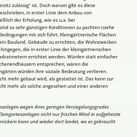
itz zulässig“ ist. Doch warum gibt es diese
beschrieben, in erster Linie dem Anbau von
ßlich der Erholung, wie es u.a. bei
sind zu sehr günstigen Konditionen zu pachten (siehe
edingungen mit sich führt. Kleingärtnerische Flächen
kein Bauland. Gebäude zu errichten, die Wohnzwecken
 hingegen, die in erster Linie der kleingärtnerischen
uadratmetern errichtet werden. Würden statt einfacher
ochenendhäusern entsprechen, wären die
gärten würden ihre soziale Bedeutung verlieren.
cht mehr gebaut wird, als gestattet ist. Das kann zur
icht mehr als solche angesehen und einer anderen
enanlagen wegen ihres geringen Versiegelungsgrades
Kleingartenanlagen nicht nur frischen Wind in aufgeheizte
rsickern kann und wieder dort landet, wo es gebraucht