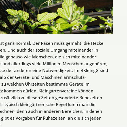
 ist ganz normal. Der Rasen muss gemäht, die Hecke
den. Und auch der soziale Umgang miteinander in
Bild genauso wie Menschen, die sich miteinander
land allerdings viele Millionen Menschen angehören,
sse der anderen eine Notwendigkeit. Im BKleingG sind
halb der Geräte- und Maschinenlärmschutz-
t, zu welchen Uhrzeiten bestimmte Geräte im
satz kommen dürfen. Kleingartenvereine können
zusätzlich zu diesen Zeiten gesonderte Ruhezeiten
Als typisch kleingärtnerische Regel kann man die
eichnen, denn auch in anderen Bereichen, in denen
 es Vorgaben für Ruhezeiten, an die sich jeder
.