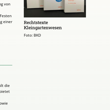
ng von
 Festen
g einer
Rechtstexte
Kleingartenwesen
Foto: BKD
lt die
bietet
owie