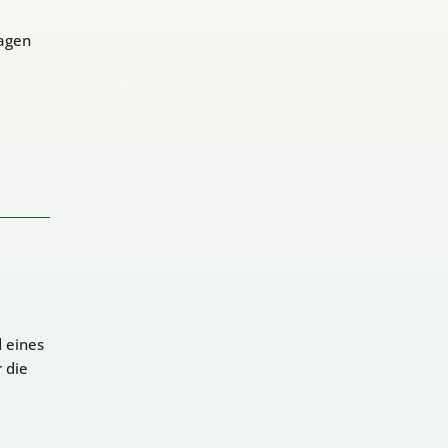
agen
 eines
 die