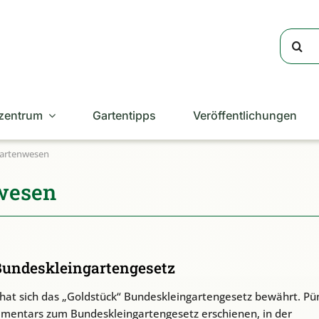
Suche
nach:
zentrum
Gartentipps
Veröffentlichungen
gartenwesen
nwesen
undeskleingartengesetz
 hat sich das „Goldstück“ Bundeskleingartengesetz bewährt. Pün
ommentars zum Bundeskleingartengesetz erschienen, in der