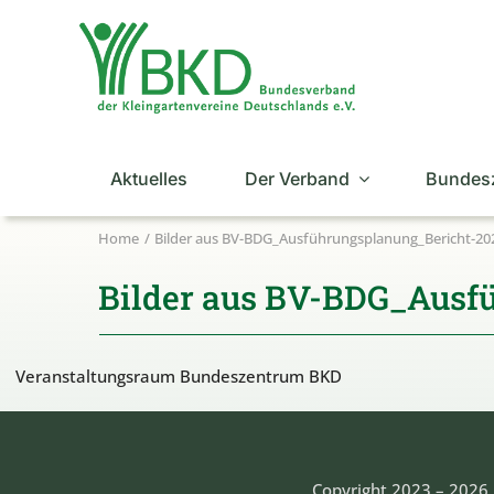
Zum
Inhalt
springen
Aktuelles
Der Verband
Bundes
Home
Bilder aus BV-BDG_Ausführungsplanung_Bericht-202
Bilder aus BV-BDG_Ausf
Veranstaltungsraum Bundeszentrum BKD
Copyright 2023 – 2026 