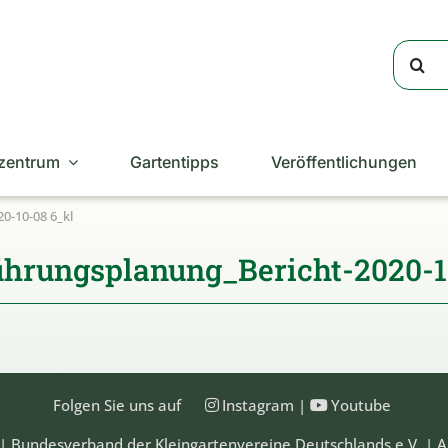
Suche
nach:
zentrum
Gartentipps
Veröffentlichungen
0-10-08 6_kl
ührungsplanung_Bericht-2020-1
Folgen Sie uns auf
Instagram
|
Youtube
| Bundesverband der Kleingartenvereine Deutschlands e.V. | A