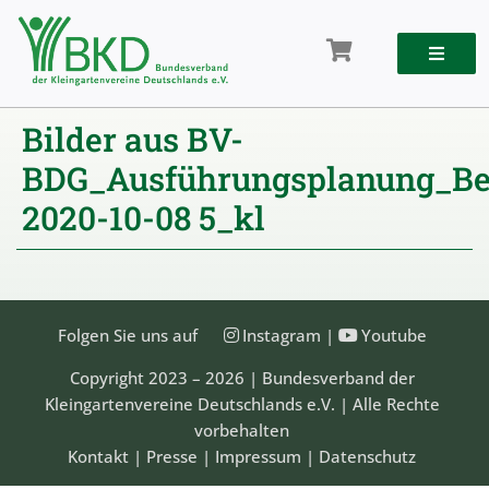
Zum
Inhalt
springen
Bilder aus BV-
BDG_Ausführungsplanung_Ber
2020-10-08 5_kl
Folgen Sie uns auf
Instagram
|
Youtube
Copyright 2023 – 2026 | Bundesverband der
Kleingartenvereine Deutschlands e.V. | Alle Rechte
vorbehalten
Kontakt
|
Presse
|
Impressum
|
Datenschutz