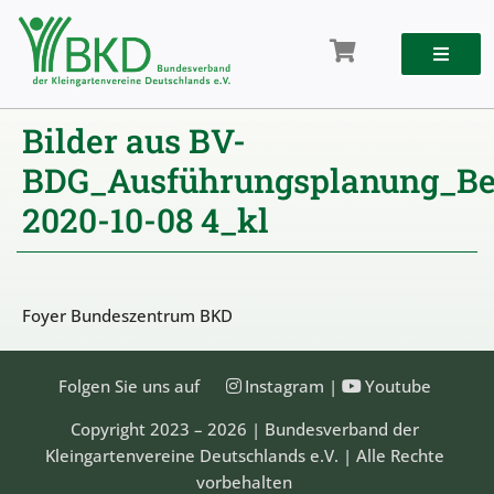
Zum
Inhalt
springen
Bilder aus BV-
BDG_Ausführungsplanung_Ber
2020-10-08 4_kl
Foyer Bundeszentrum BKD
Folgen Sie uns auf
Instagram
|
Youtube
Copyright 2023 – 2026 | Bundesverband der
Kleingartenvereine Deutschlands e.V. | Alle Rechte
vorbehalten