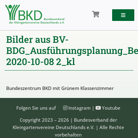
Zum
Inhalt
springen
Bilder aus BV-
BDG_Ausführungsplanung_Ber
2020-10-08 2_kl
Bundeszentrum BKD mit Grünem Klassenzimmer
Folgen Sie uns auf
Instagram
|
Youtube
Copyright 2023 – 2026 | Bundesverband der
Kleingartenvereine Deutschlands e.V. | Alle Rechte
vorbehalten