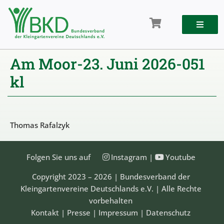
Zum
Inhalt
springen
Am Moor-23. Juni 2026-051
kl
Thomas Rafalzyk
Folgen Sie uns auf
Instagram
|
Youtube
Copyright 2023 – 2026 | Bundesverband der
Kleingartenvereine Deutschlands e.V. | Alle Rechte
vorbehalten
Kontakt
|
Presse
|
Impressum
|
Datenschutz