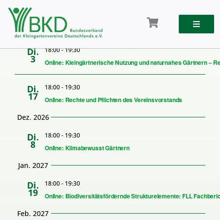
Veranstaltungen
Veran
Zum
Anstehend
Suche
Veransta
Ansic
Zusam
Inhalt
Datum
Navig
Suche
springen
auswählen.
Nov. 2026
und
Ansichte
Di.
18:00
-
19:30
3
Navigati
Online: Kleingärtnerische Nutzung und naturnahes Gärtnern – R
Di.
18:00
-
19:30
17
Online: Rechte und Pflichten des Vereinsvorstands
Dez. 2026
Di.
18:00
-
19:30
8
Online: Klimabewusst Gärtnern
Jan. 2027
Di.
18:00
-
19:30
19
Online: Biodiversitätsfördernde Strukturelemente: FLL Fachberic
Feb. 2027