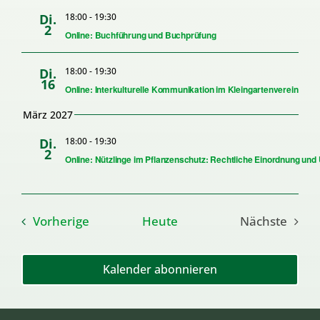
Di.
18:00
-
19:30
2
Online: Buchführung und Buchprüfung
Di.
18:00
-
19:30
16
Online: Interkulturelle Kommunikation im Kleingartenverein
März 2027
Di.
18:00
-
19:30
2
Online: Nützlinge im Pflanzenschutz: Rechtliche Einordnung un
Veranstaltungen
Vorherige
Heute
Nächste
Veransta
Kalender abonnieren