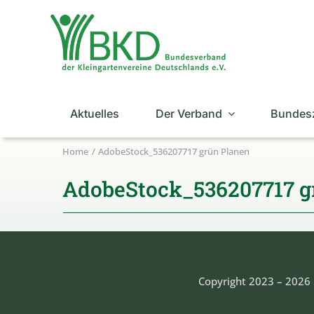
Zum
Inhalt
springen
Aktuelles
Der Verband
Bundes
Home
AdobeStock_536207717 grün Planen
AdobeStock_536207717 g
Copyright 2023 – 2026 