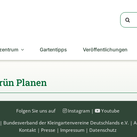
Suche
nach:
zentrum
Gartentipps
Veröffentlichungen
rün Planen
Folgen Sie uns auf
Instagram
|
Youtube
| Bundesverband der Kleingartenvereine Deutschlands e.V. | A
Kontakt
|
Presse
|
Impressum
|
Datenschutz