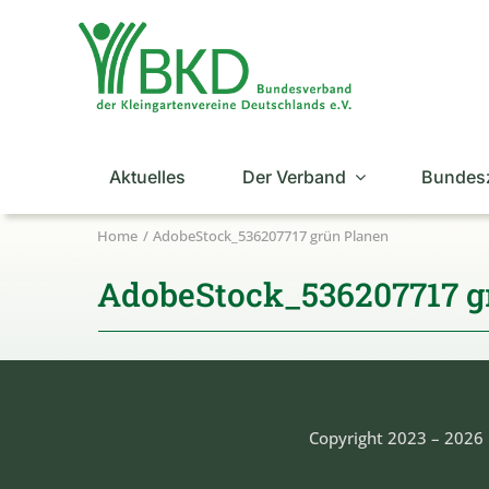
Zum
Inhalt
springen
Aktuelles
Der Verband
Bundes
Home
AdobeStock_536207717 grün Planen
AdobeStock_536207717 g
Copyright 2023 – 2026 