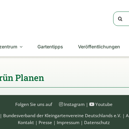
Suche
nach:
zentrum
Gartentipps
Veröffentlichungen
rün Planen
Folgen Sie uns auf
Instagram
|
Youtube
| Bundesverband der Kleingartenvereine Deutschlands e.V. | A
Kontakt
|
Presse
|
Impressum
|
Datenschutz