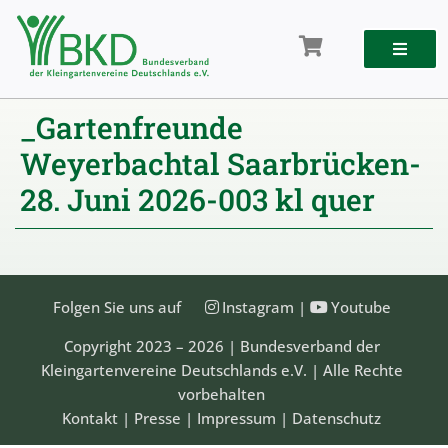
Zum
Inhalt
springen
_Gartenfreunde
Weyerbachtal Saarbrücken-
28. Juni 2026-003 kl quer
Folgen Sie uns auf
Instagram
|
Youtube
Copyright 2023 – 2026 | Bundesverband der
Kleingartenvereine Deutschlands e.V. | Alle Rechte
vorbehalten
Kontakt
|
Presse
|
Impressum
|
Datenschutz