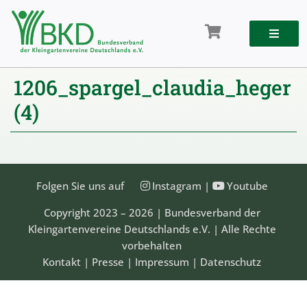
Zum
Inhalt
springen
1206_spargel_claudia_heger
(4)
Folgen Sie uns auf
Instagram
|
Youtube
Copyright 2023 – 2026 | Bundesverband der
Kleingartenvereine Deutschlands e.V. | Alle Rechte
vorbehalten
Kontakt
|
Presse
|
Impressum
|
Datenschutz