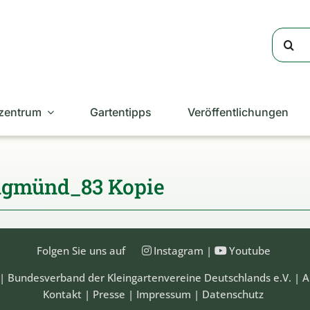
Suche
nach:
zentrum
Gartentipps
Veröffentlichungen
gmünd_83 Kopie
Folgen Sie uns auf
Instagram
|
Youtube
| Bundesverband der Kleingartenvereine Deutschlands e.V. | A
Kontakt
|
Presse
|
Impressum
|
Datenschutz