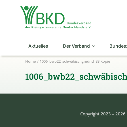
Zum
Inhalt
springen
Aktuelles
Der Verband
Bundes
Home
1006_bwb22_schwäbischgmünd_83 Kopie
1006_bwb22_schwäbisch
Copyright 2023 – 2026 