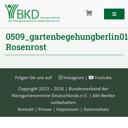
Zum
Inhalt
springen
0509_gartenbegehungberlin01
Rosenrost
Folgen Sie uns auf
Instagram
|
Youtube
Copyright 2023 – 2026 | Bundesverband der
Kleingartenvereine Deutschlands e.V. | Alle Rechte
vorbehalten
Kontakt
|
Presse
|
Impressum
|
Datenschutz