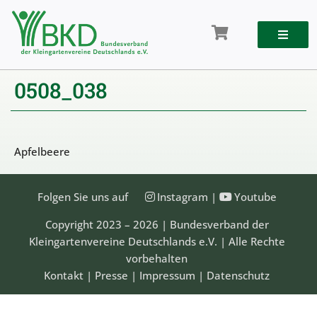
Zum
Inhalt
springen
0508_038
Apfelbeere
Folgen Sie uns auf
Instagram
|
Youtube
Copyright 2023 – 2026 | Bundesverband der
Kleingartenvereine Deutschlands e.V. | Alle Rechte
vorbehalten
Kontakt
|
Presse
|
Impressum
|
Datenschutz